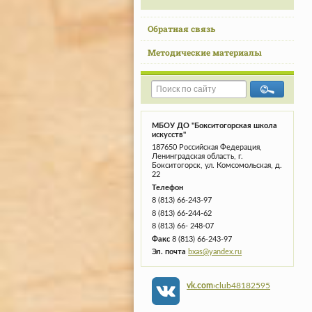
Обратная связь
Методические материалы
МБОУ ДО "Бокситогорская школа
искусств"
187650 Российская Федерация,
Ленинградская область, г.
Бокситогорск, ул. Комсомольская, д.
22
Телефон
8 (813) 66-243-97
8 (813) 66-244-62
8 (813) 66- 248-07
Факс
8 (813) 66-243-97
Эл. почта
bxas@yandex.ru
vk.com
›club48182595