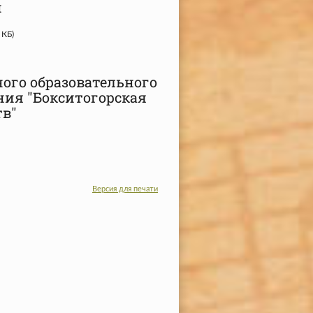
й
 КБ)
ого образовательного
ния "Бокситогорская
тв"
Версия для печати