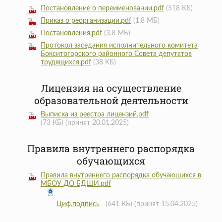
Постановление о переименовании.pdf
(518 КБ)
Приказ о реорганизации.pdf
(1,8 МБ)
Постановления.pdf
(3,8 МБ)
Протокол заседания исполнительного комитета
Бокситогорского районного Совета депутатов
трудящихся.pdf
(38 КБ)
Лицензия на осуществление
образовательной деятельности
Выписка из реестра лицензий.pdf
(73 КБ)
(принят 20.01.2025)
Правила внутреннего распорядка
обучающихся
Правила внутреннего распорядка обучающихся в
МБОУ ДО БДШИ.pdf
Циф.подпись
(641 КБ)
(принят 15.04.2025)