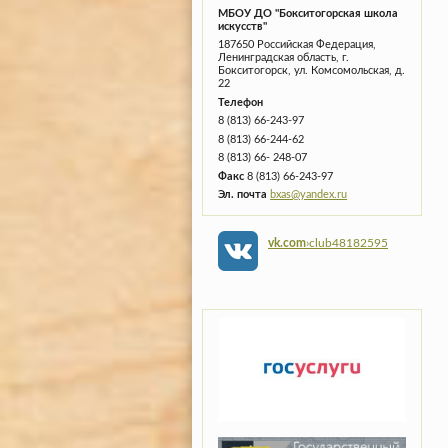
МБОУ ДО "Бокситогорская школа
искусств"
187650 Российская Федерация,
Ленинградская область, г.
Бокситогорск, ул. Комсомольская, д.
22
Телефон
8 (813) 66-243-97
8 (813) 66-244-62
8 (813) 66- 248-07
Факс
8 (813) 66-243-97
Эл. почта
bxas@yandex.ru
vk.com
›club48182595