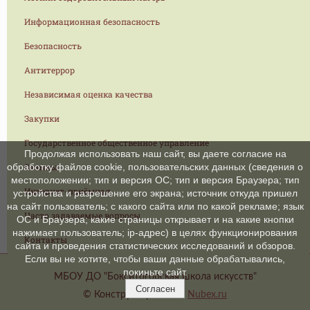
Информационная безопасность
Безопасность
Антитеррор
Независимая оценка качества
Закупки
Государственное общественное управление
Продолжая использовать наш сайт, вы даете согласие на
Отзывы
обработку файлов cookie, пользовательских данных (сведения о
местоположении; тип и версия ОС; тип и версия Браузера; тип
Интернет-приёмная
устройства и разрешение его экрана; источник откуда пришел
на сайт пользователь; с какого сайта или по какой рекламе; язык
Часто задаваемые вопросы
ОС и Браузера; какие страницы открывает и на какие кнопки
нажимает пользователь; ip-адрес) в целях функционирования
Контакты
сайта и проведения статистических исследований и обзоров.
Если вы не хотите, чтобы ваши данные обрабатывались,
покиньте сайт.
МБОУ ДО "Бокситогорская школа искусств"
Согласен
© Конструктор сайтов
Nubex.ru