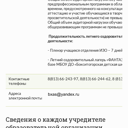
предпрофессиональным программам в области 
времени, предусмотренного на консультации,
аттестацию и участие обучающихся в творческ
просветительской деятельности) не превышает
Общий объем аудиторной нагрузки обучающи
общеразвивающим программам не превышает 1
Продолжительность летнего оздоровительно
деятельности:
- Пленэр учащихся отделения ИЗО – 7 дней;
- Летний оздоровительный лагерь «ФАНТАЗИЯ
базе МБОУ ДО «Бокситогорская детская школа 
Контактные
8(813) 66-243-97
,
8(813) 66-244-62
,
8 (813) 
телефоны
Адреса
электронной почты
Сведения о каждом учредителе
образовательной организации